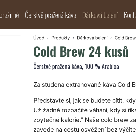
pražírně
Čerstvě pražená káva
Dárková balení
Kont
Úvod
Produkty
Dárková balení
Cold Brew
Cold Brew 24 kusů
Čerstvě pražená káva, 100 % Arabica
Za studena extrahované káva Cold Br
Představte si, jak se budete cítit, k
Už žádné rozpačité váhání, kdy si řík
zbytečné kalorie." Naše cold brew z
zavede na cestu osvěžení bez výčitek