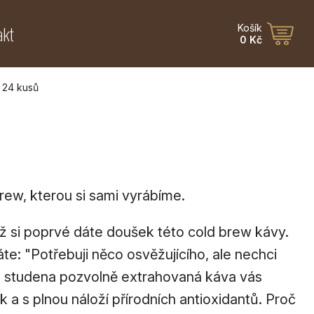
akt
Košík
0 Kč
 24 kusů
ew, kterou si sami vyrábíme.
dyž si poprvé dáte doušek této cold brew kávy.
áte: "Potřebuji něco osvěžujícího, ale nechci
a studena pozvolně extrahovaná káva vás
 a s plnou náloží přírodních antioxidantů. Proč