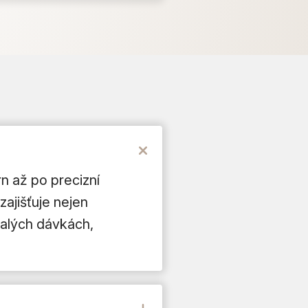
n až po precizní
zajišťuje nejen
malých dávkách,