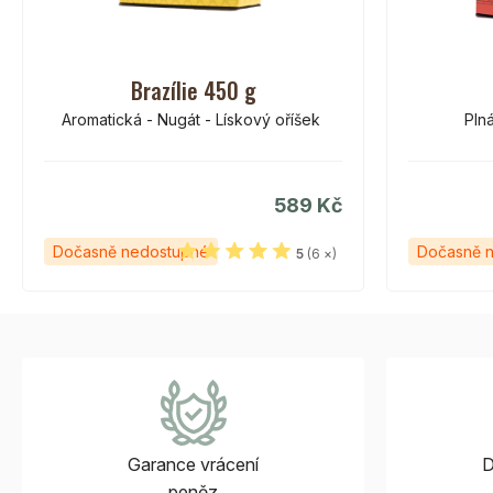
Brazílie 450 g
Aromatická - Nugát - Lískový oříšek
Pln
589 Kč
Dočasně nedostupné
Dočasně 
5
(6 ×)
Garance vrácení
D
peněz