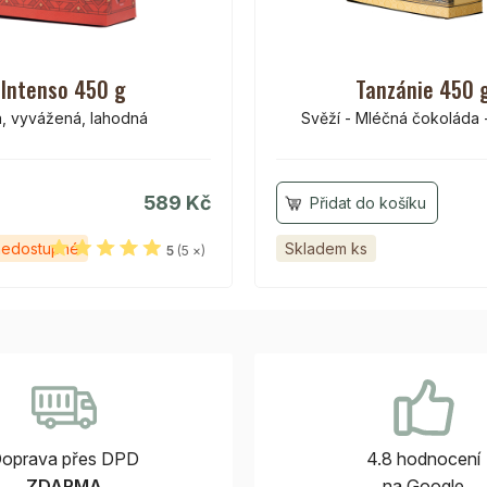
Intenso 450 g
Tanzánie 450 
á, vyvážená, lahodná
Svěží - Mléčná čokoláda -
589 Kč
nedostupné
Skladem ks
5
(5 ×)
oprava přes DPD
4.8 hodnocení
ZDARMA
na Google