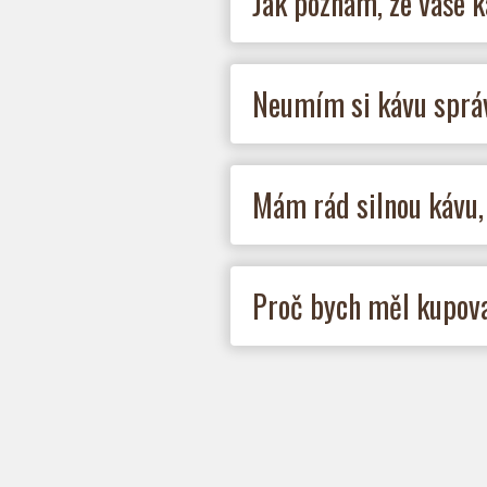
Jak poznám, že vaše k
Neumím si kávu správ
Mám rád silnou kávu,
Proč bych měl kupovat