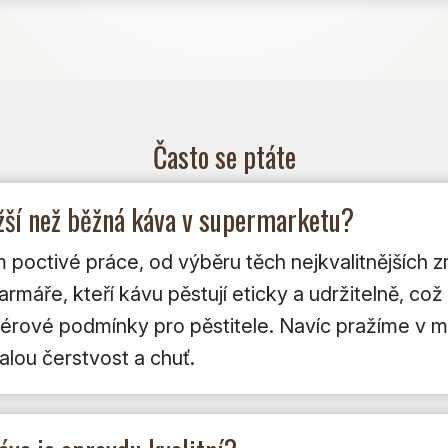
Často se ptáte
ažší než běžná káva v supermarketu?
poctivé práce, od výběru těch nejkvalitnějších zr
máře, kteří kávu pěstují eticky a udržitelně, což 
i férové podmínky pro pěstitele. Navíc pražíme v 
lou čerstvost a chuť.