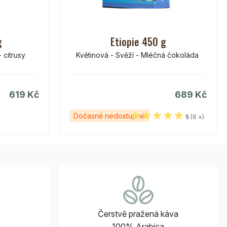
g
Etiopie 450 g
 citrusy
Květinová - Svěží - Mléčná čokoláda
619 Kč
689 Kč
Dočasně nedostupné
5
(6 ×)
Čerstvě pražená káva
100% Arabica