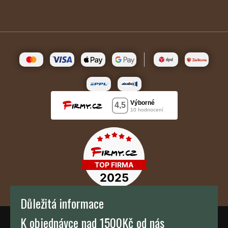
Důležitá informace
K objednávce nad 1500Kč od nás
TH KAFFEE s.r.o.