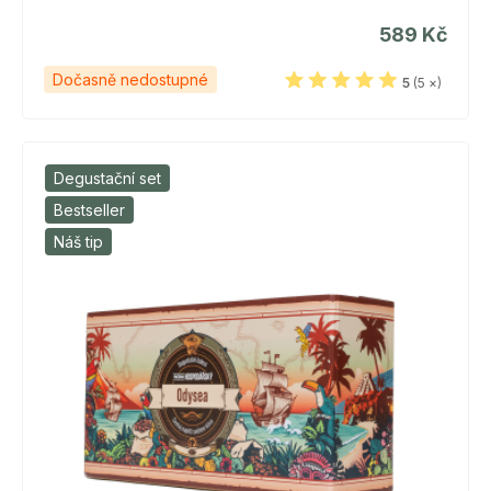
589 Kč
Dočasně nedostupné
5
(5 ×)
Degustační set
Bestseller
Náš tip