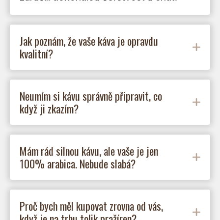
Jak poznám, že vaše káva je opravdu
kvalitní?
Neumím si kávu správně připravit, co
když ji zkazím?
Mám rád silnou kávu, ale vaše je jen
100% arabica. Nebude slabá?
Proč bych měl kupovat zrovna od vás,
když je na trhu tolik pražíren?