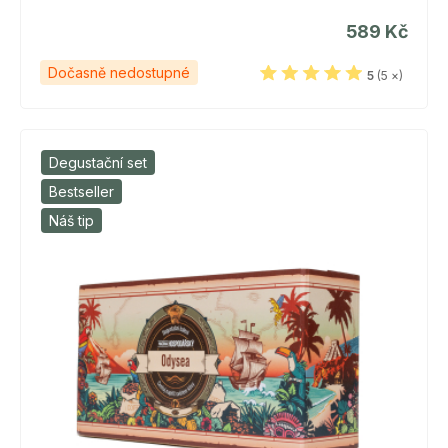
589 Kč
Dočasně nedostupné
5
(5 ×)
Degustační set
Bestseller
Náš tip