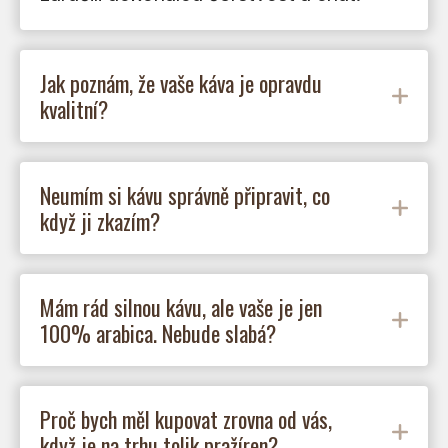
Jak poznám, že vaše káva je opravdu
kvalitní?
Neumím si kávu správně připravit, co
když ji zkazím?
Mám rád silnou kávu, ale vaše je jen
100% arabica. Nebude slabá?
Proč bych měl kupovat zrovna od vás,
když je na trhu tolik pražíren?