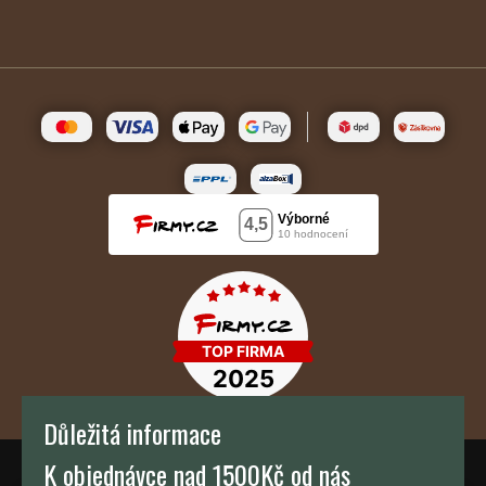
Důležitá informace
K objednávce nad 1500Kč od nás
TH KAFFEE s.r.o.