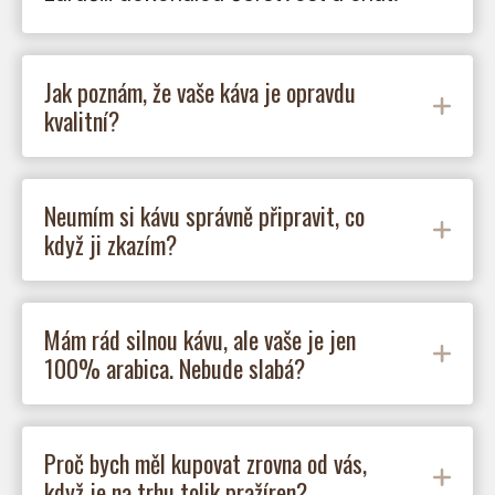
Jak poznám, že vaše káva je opravdu
kvalitní?
Neumím si kávu správně připravit, co
když ji zkazím?
Mám rád silnou kávu, ale vaše je jen
100% arabica. Nebude slabá?
Proč bych měl kupovat zrovna od vás,
když je na trhu tolik pražíren?