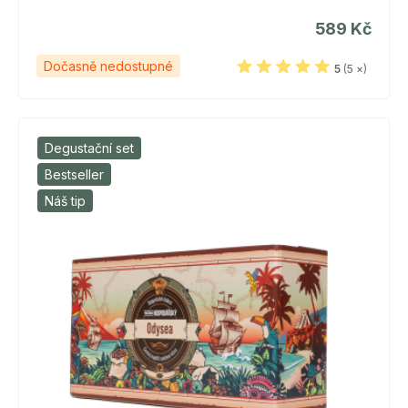
589 Kč
Dočasně nedostupné
5
(5 ×)
Degustační set
Bestseller
Náš tip