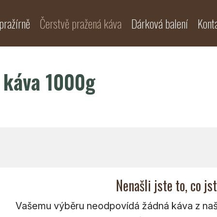
pražírně
Čerstvě pražená káva
Dárková balení
Kont
á káva 1000g
Nenašli jste to, co js
Vašemu výběru neodpovídá žádná káva z naší