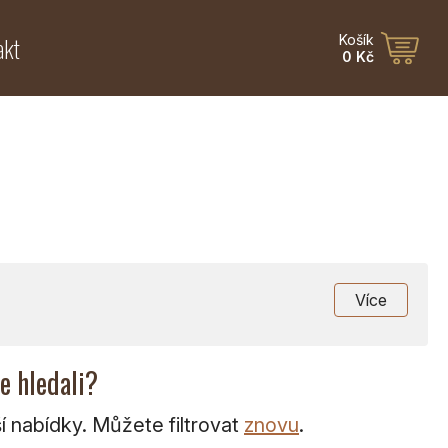
akt
Košík
0 Kč
Více
te hledali?
 nabídky. Můžete filtrovat
znovu
.