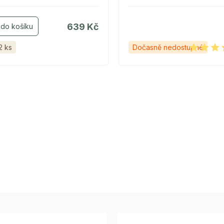
639 Kč
2 ks
Dočasně nedostupné