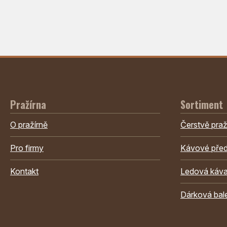
Pražírna
Sortiment
O pražírně
Čerstvě pra
Pro firmy
Kávové před
Kontakt
Ledová káv
Dárková bal