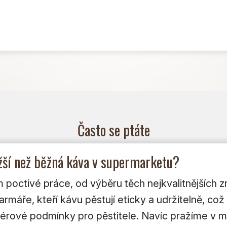
Často se ptáte
ažší než běžná káva v supermarketu?
poctivé práce, od výběru těch nejkvalitnějších zr
máře, kteří kávu pěstují eticky a udržitelně, což 
i férové podmínky pro pěstitele. Navíc pražíme v 