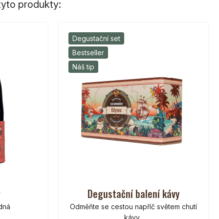
yto produkty:
Degustační set
Bestseller
Náš tip
g
Degustační balení kávy
odná
Odměňte se cestou napříč světem chutí
kávy.