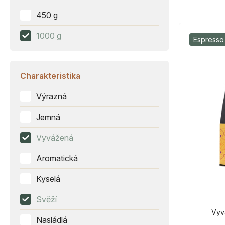
450 g
1000 g
Espresso
Charakteristika
Výrazná
Jemná
Vyvážená
Aromatická
Kyselá
Svěží
Vyv
Nasládlá