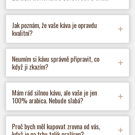
Jak poznám, že vaše káva je opravdu
kvalitní?
Neumím si kávu správně připravit, co
když ji zkazím?
Mám rád silnou kávu, ale vaše je jen
100% arabica. Nebude slabá?
Proč bych měl kupovat zrovna od vás,
když je na trhu tolik pražíren?