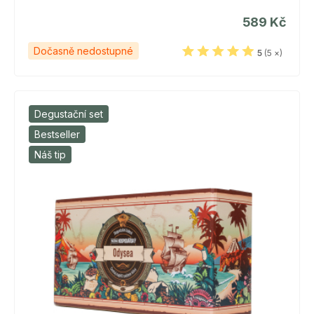
589 Kč
Dočasně nedostupné
5
(5 ×)
Degustační set
Bestseller
Náš tip