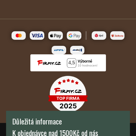
Důležitá informace
K objednávce nad 1500Kč od nás
TH KAFFEE s.r.o.