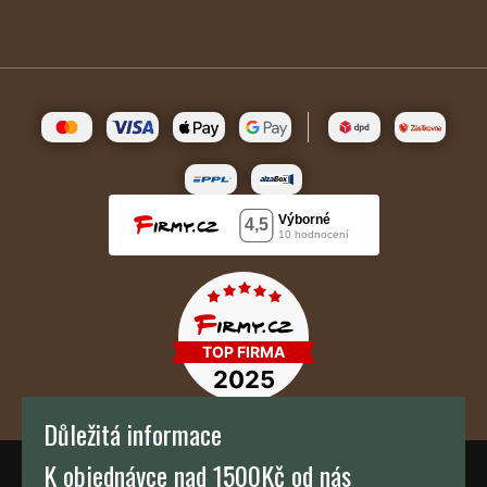
Důležitá informace
K objednávce nad 1500Kč od nás
TH KAFFEE s.r.o.