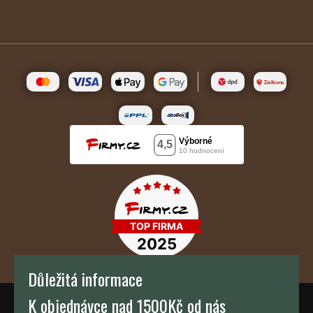
Důležitá informace
K objednávce nad 1500Kč od nás
TH KAFFEE s.r.o.