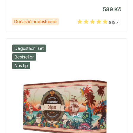
589 Kč
Dočasně nedostupné
5
(5 ×)
Degustační set
Bestseller
Náš tip