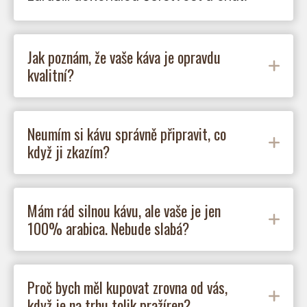
Jak poznám, že vaše káva je opravdu
kvalitní?
Neumím si kávu správně připravit, co
když ji zkazím?
Mám rád silnou kávu, ale vaše je jen
100% arabica. Nebude slabá?
Proč bych měl kupovat zrovna od vás,
když je na trhu tolik pražíren?