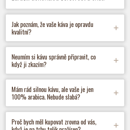
Jak poznám, že vaše káva je opravdu
kvalitní?
Neumím si kávu správně připravit, co
když ji zkazím?
Mám rád silnou kávu, ale vaše je jen
100% arabica. Nebude slabá?
Proč bych měl kupovat zrovna od vás,
když je na trhu tolik pražíren?