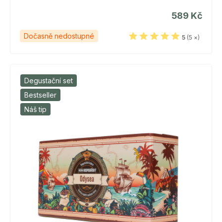
589 Kč
Dočasně nedostupné
5
(5 ×)
Degustační set
Bestseller
Náš tip