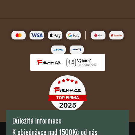
Důležitá informace
K objednávce nad 1500Kč od nás
TH KAFFEE s.r.o.