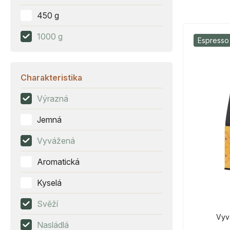
450 g
1000 g
Espresso
Charakteristika
Výrazná
Jemná
Vyvážená
Aromatická
Kyselá
Svěží
Vyv
Nasládlá