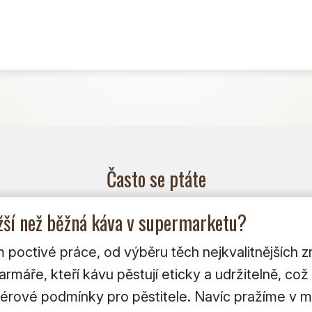
Často se ptáte
ažší než běžná káva v supermarketu?
poctivé práce, od výběru těch nejkvalitnějších zr
máře, kteří kávu pěstují eticky a udržitelně, což 
i férové podmínky pro pěstitele. Navíc pražíme v 