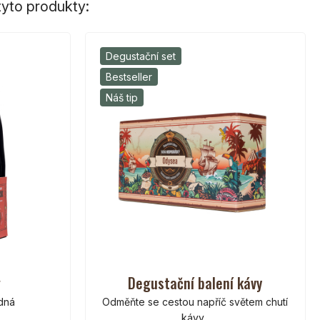
yto produkty:
Degustační set
Bestseller
Náš tip
g
Degustační balení kávy
odná
Odměňte se cestou napříč světem chutí
kávy.