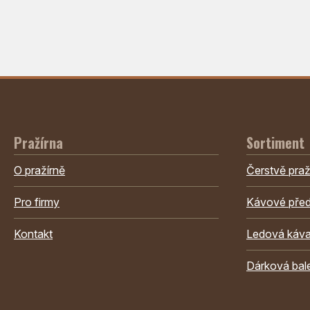
Pražírna
Sortiment
O pražírně
Čerstvě pra
Pro firmy
Kávové před
Kontakt
Ledová káv
Dárková bal