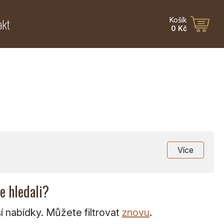
akt
Košík
0 Kč
Více
te hledali?
 nabídky. Můžete filtrovat
znovu
.