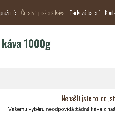
pražírně
Čerstvě pražená káva
Dárková balení
Kont
á káva 1000g
Nenašli jste to, co js
Vašemu výběru neodpovídá žádná káva z naší