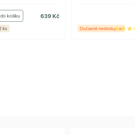
639 Kč
2 ks
Dočasně nedostupné