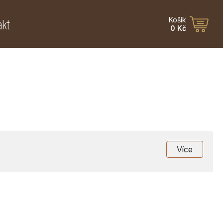
akt
Košík
0 Kč
Více