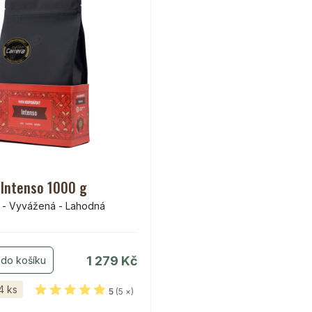
Intenso 1000 g
á - Vyvážená - Lahodná
1 279 Kč
4 ks
5
(5 ×)