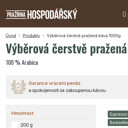
O 
Úvod
Produkty
Výběrová čerstvě pražená káva 1000g
Výběrová čerstvě pražen
100 % Arabica
Garance vrácení peněz
a spokojenosti se zakoupenou kávou
Hmotnost
Espresso
Bestselle
200 g