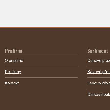
Pražírna
Sortiment
O pražírně
Čerstvě pra
Pro firmy
Kávové před
Kontakt
Ledová káv
Dárková bal