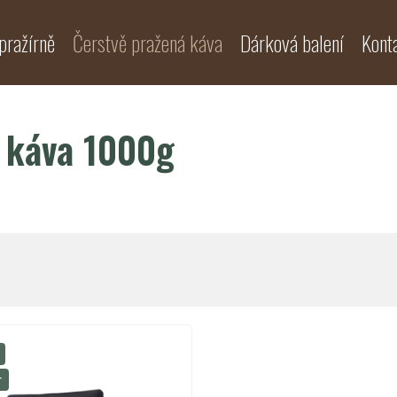
pražírně
Čerstvě pražená káva
Dárková balení
Kont
á káva 1000g
r