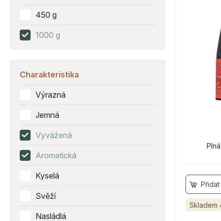
450 g
1000 g
Charakteristika
Výrazná
Jemná
Vyvážená
Pln
Aromatická
Kyselá
Svěží
Skladem 
Nasládlá