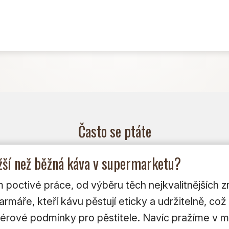
Často se ptáte
ažší než běžná káva v supermarketu?
poctivé práce, od výběru těch nejkvalitnějších zr
máře, kteří kávu pěstují eticky a udržitelně, což 
i férové podmínky pro pěstitele. Navíc pražíme v 