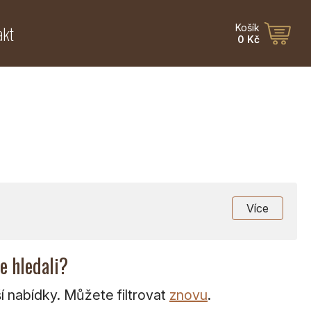
akt
Košík
0 Kč
Více
te hledali?
 nabídky. Můžete filtrovat
znovu
.