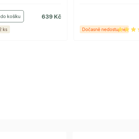
639 Kč
2 ks
Dočasně nedostupné