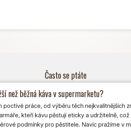
Často se ptáte
ažší než běžná káva v supermarketu?
poctivé práce, od výběru těch nejkvalitnějších zr
máře, kteří kávu pěstují eticky a udržitelně, což 
i férové podmínky pro pěstitele. Navíc pražíme v 