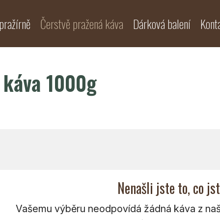
pražírně
Čerstvě pražená káva
Dárková balení
Kont
á káva 1000g
Nenašli jste to, co js
Vašemu výběru neodpovídá žádná káva z naší