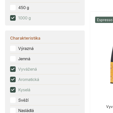
450 g
1000 g
Espresso
Charakteristika
Výrazná
Jemná
Vyvážená
Aromatická
Kyselá
Svěží
Vyv
Nasládlá