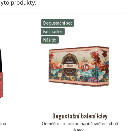
yto produkty:
Degustační set
Bestseller
Náš tip
g
Degustační balení kávy
odná
Odměňte se cestou napříč světem chutí
kávy.