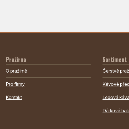
Pražírna
Sortiment
O pražírně
Čerstvě pra
Pro firmy
Kávové před
Kontakt
Ledová káv
Dárková bal